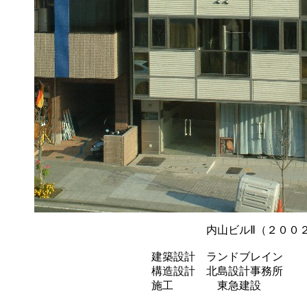
内山ビルⅡ（２００２
建築設計 ランドブレイン
構造設計 北島設計事務所
施工 東急建設